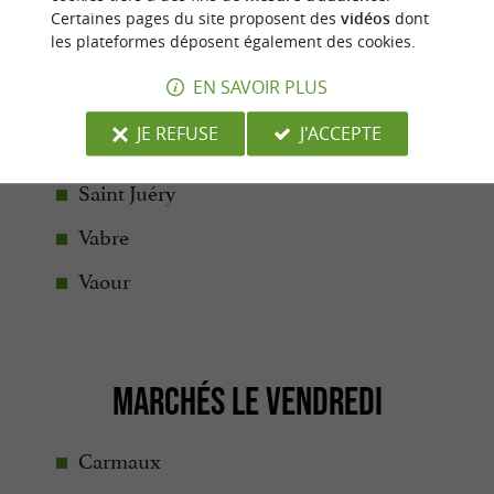
MARCHÉS LE JEUDI
Certaines pages du site proposent des
vidéos
dont
les plateformes déposent également des cookies.
Aussillon
EN SAVOIR PLUS
Castres
JE REFUSE
J'ACCEPTE
Labastide Rouairoux
Saint Juéry
Vabre
Vaour
MARCHÉS LE VENDREDI
Carmaux