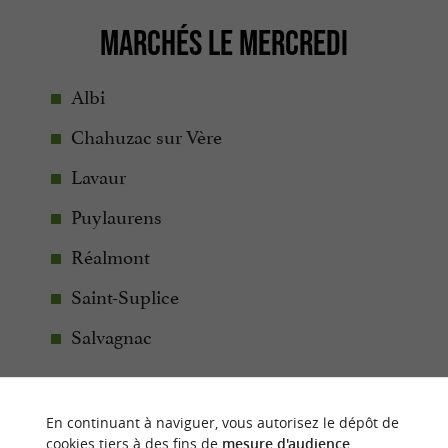
MARCHÉS LE MERCREDI
Albi
Chahuzac sur Vère
Lavaur
Puylaurens
Réalmont
Saint-Suplice
Salvagnac
En continuant à naviguer, vous autorisez le dépôt de
cookies tiers à des fins de
mesure d'audience
.