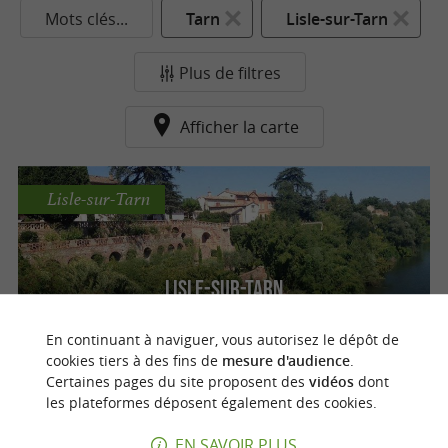
Mots clés...
Tarn
Lisle-sur-Tarn
Plus de filtres
Afficher la carte
Lisle-sur-Tarn
Lisle-sur-Tarn
En continuant à naviguer, vous autorisez le dépôt de
cookies tiers à des fins de
mesure d'audience
.
Certaines pages du site proposent des
vidéos
dont
n
o
t
e
c
o
u
p
e
c
o
e
u
les plateformes déposent également des cookies.
EN SAVOIR PLUS