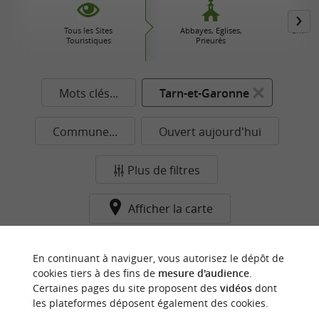
Tous les Sites
Abbayes, Eglises,
Chateau
Touristiques
Prieurés
Do
Mots clés...
Tarn-et-Garonne
Commune...
Ouvert aujourd'hui
Plus de filtres
Afficher la carte
Aucun résultat dans cette catégorie pour cette
En continuant à naviguer, vous autorisez le dépôt de
commune pour le moment...
cookies tiers à des fins de
mesure d'audience
.
Certaines pages du site proposent des
vidéos
dont
les plateformes déposent également des cookies.