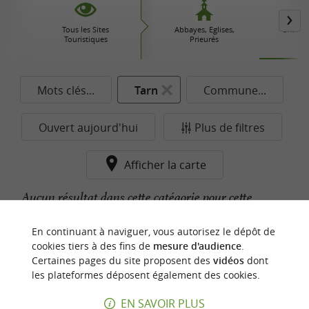
Tous les Sites
Abbayes, Eglises,
Chateau
Touristiques
Prieurés
Do
Mots clés...
Tarn
Commune...
Ouvert aujourd'hui
Plus de filtres
Afficher la carte
Aucun résultat dans cette catégorie pour cette
commune pour le moment...
En continuant à naviguer, vous autorisez le dépôt de
cookies tiers à des fins de
mesure d'audience
.
Certaines pages du site proposent des
vidéos
dont
n
o
t
e
c
o
u
p
e
c
o
e
u
les plateformes déposent également des cookies.
r
d
r
EN SAVOIR PLUS