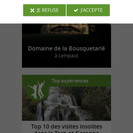
JE REFUSE
J'ACCEPTE
Domaine de la Bousquetarié
à Lempaut
Top expériences
Top 10 des visites insolites