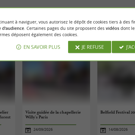
inuant à naviguer, vous autorisez le dépôt de cookies tiers à des fi
 d'audience
. Certaines pages du site proposent des
vidéos
dont le
ormes déposent également des cookies.
ÉVÈNEMENTS
À PROXIMITÉ
EN SAVOIR PLUS
JE REFUSE
J'A
elier
Visite guidée de la chapellerie
Belfield Festival 2
forest
Willy's Paris
24/09/2026
14/08/2026