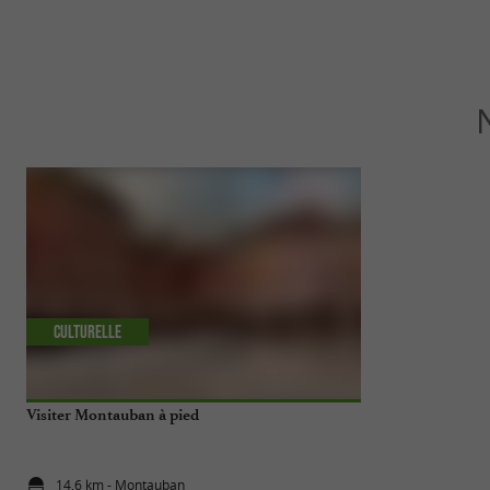
Culturelle
Familiale
Visiter Montauban à pied
À Montauban, j
notre séjour
14,6 km - Montauban
14,6 km - 