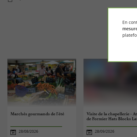
En cont
mesure
platef
Marchés gourmands de l'été
Visite de la chapellerie - At
de Formier Hats Blocks La
28/08/2026
28/09/2026