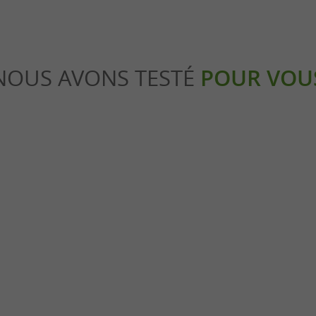
NOUS AVONS TESTÉ
POUR VOU
Familiale
’occupe les enfants pendant
Occuper les enfants dans le Tarn
Montauban
19,2 km - Labastide-du-Temple