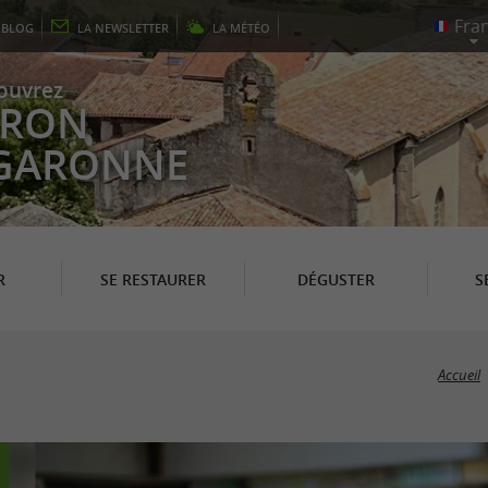
E
BLOG
LA
NEWSLETTER
LA
MÉTÉO
ouvrez
EYRON
 GARONNE
R
SE RESTAURER
DÉGUSTER
S
Accueil