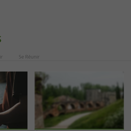
S
ir
Se Réunir