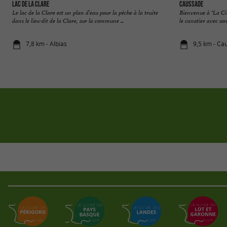
Lac de la Clare
Caussade
Le lac de la Clare est un plan d’eau pour la pêche à la truite
Bienvenue à "La Cit
dans le lieu-dit de la Clare, sur la commune ...
le canotier avec son
7,8 km - Albias
9,5 km - Ca