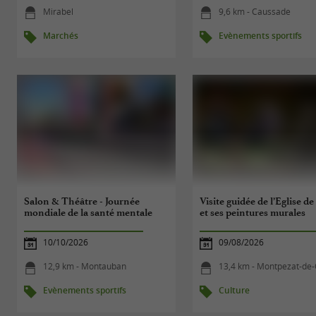
Mirabel
9,6 km - Caussade
Marchés
Evènements sportifs
Salon & Théâtre - Journée
Visite guidée de l’Eglise d
mondiale de la santé mentale
et ses peintures murales
10/10/2026
09/08/2026
12,9 km - Montauban
13,4 km - Montpezat-de
Evènements sportifs
Culture