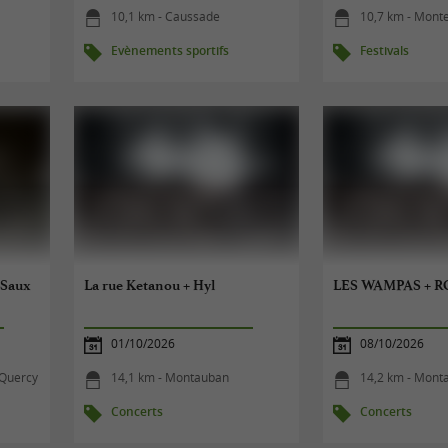
10,1 km - Caussade
10,7 km - Monte
Evènements sportifs
Festivals
e Saux
La rue Ketanou + Hyl
LES WAMPAS + 
01/10/2026
08/10/2026
-Quercy
14,1 km - Montauban
14,2 km - Mont
Concerts
Concerts