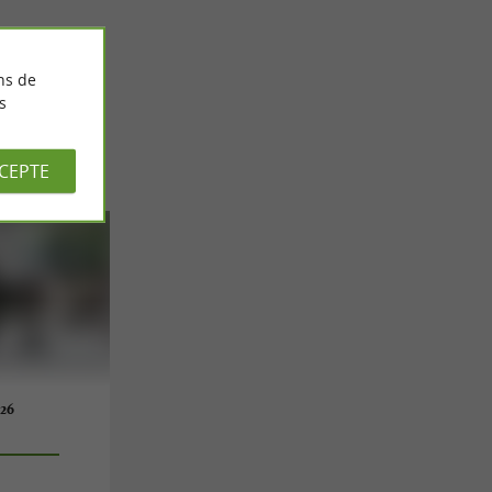
ns de
s
CCEPTE
026