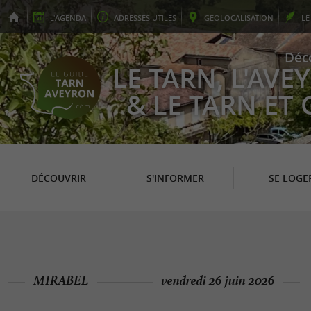
L'
AGENDA
ADRESSES
UTILES
GEO
LOCALISATION
L
Déc
LE TARN, L'AV
& LE TARN ET
DÉCOUVRIR
S'INFORMER
SE LOGE
MIRABEL
vendredi 26 juin 2026