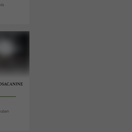
ils
ROSACANINE
auban