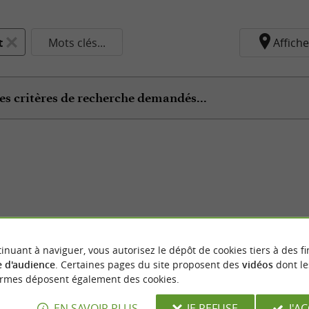
t
Mots clés...
Affiche
es critères de recherche demandés...
inuant à naviguer, vous autorisez le dépôt de cookies tiers à des fi
 d'audience
. Certaines pages du site proposent des
vidéos
dont le
ormes déposent également des cookies.
EN SAVOIR PLUS
JE REFUSE
J'A