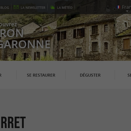
E
BLOG
LA
NEWSLETTER
LA
MÉTÉO
ouvrez
EYRON
 GARONNE
R
SE RESTAURER
DÉGUSTER
S
urret