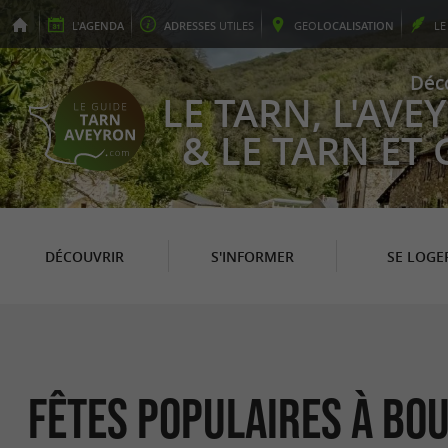
L'
AGENDA
ADRESSES
UTILES
GEO
LOCALISATION
L
Déc
LE TARN, L'AV
& LE TARN ET
DÉCOUVRIR
S'INFORMER
SE LOGE
Fêtes populaires à Bo