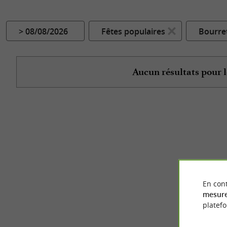
> 08/08/2026
Fêtes populaires
Bourre
Aucun résultats pour l
En cont
mesure
platef