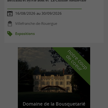
Bertrand et Sylvie Bosc et "La Cuisine Médiévale"
16/08/2026 au 30/09/2026
Villefranche-de-Rouergue
Expositions
n
o
t
e
c
o
u
p
e
c
o
e
u
r
d
r
Domaine de la Bousquetarié