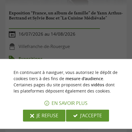
Exposition “France, un album de famille” de Yann Arthus-
Bertrand et Sylvie Bosc et "La Cuisine Médiévale"
16/07/2026 au 14/08/2026
Villefranche-de-Rouergue
Expositions
En continuant à naviguer, vous autorisez le dépôt de
cookies tiers à des fins de
mesure d'audience
.
Certaines pages du site proposent des
vidéos
dont
les plateformes déposent également des cookies.
EN SAVOIR PLUS
JE REFUSE
J'ACCEPTE