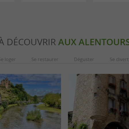
À DÉCOUVRIR
AUX ALENTOUR
Se loger
Se restaurer
Déguster
Se divert