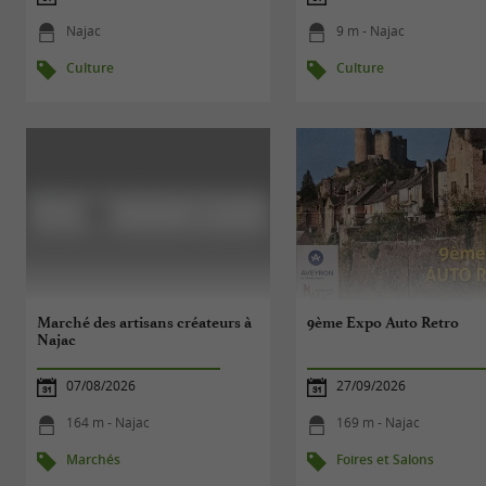
Najac
9 m - Najac
Culture
Culture
Marché des artisans créateurs à
9ème Expo Auto Retro
Najac
07/08/2026
27/09/2026
164 m - Najac
169 m - Najac
Marchés
Foires et Salons