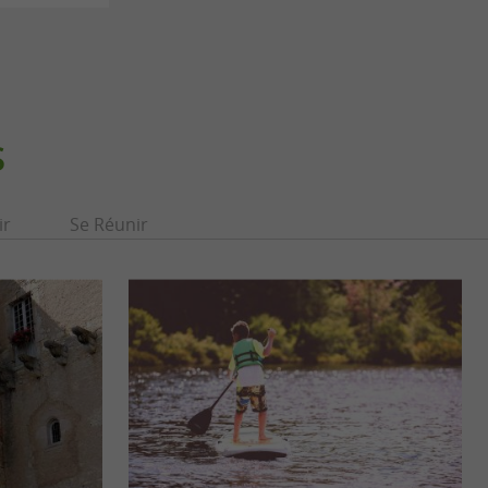
S
ir
Se Réunir