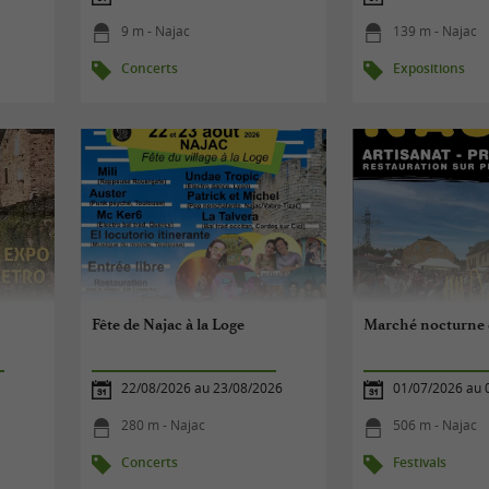
9 m - Najac
139 m - Najac
Concerts
Expositions
Fête de Najac à la Loge
Marché nocturne 
22/08/2026 au 23/08/2026
01/07/2026 au 
280 m - Najac
506 m - Najac
Concerts
Festivals