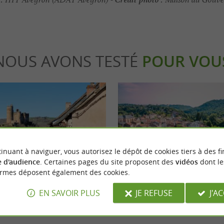
NOUS AVONS TESTÉ
POUR VOU
inuant à naviguer, vous autorisez le dépôt de cookies tiers à des fi
Familiale
 d'audience
. Certaines pages du site proposent des
vidéos
dont le
ormes déposent également des cookies.
EN SAVOIR PLUS
JE REFUSE
J'A
es à voir à Najac, l’un des plus
Se baigner et profiter de l’eau en 
de France, dans l’Aveyron
et Garonne