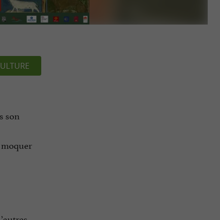
ULTURE
s son
se moquer
’autres