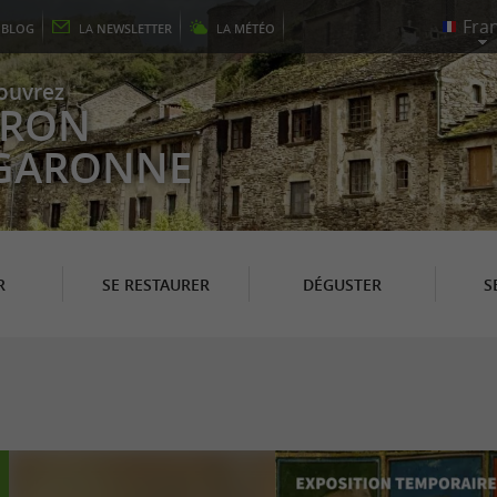
E
BLOG
LA
NEWSLETTER
LA
MÉTÉO
ouvrez
EYRON
 GARONNE
R
SE RESTAURER
DÉGUSTER
S