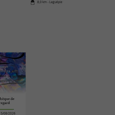
8,0 km - Laguépie
thèque de
 regard
15/08/2026