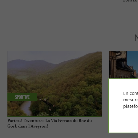
En cont
Sportive
Culturelle
mesure
platef
Partez à l’aventure : La Via Ferrata du Roc du
Top 10 des chos
Gorb dans l’Aveyron!
beaux villages 