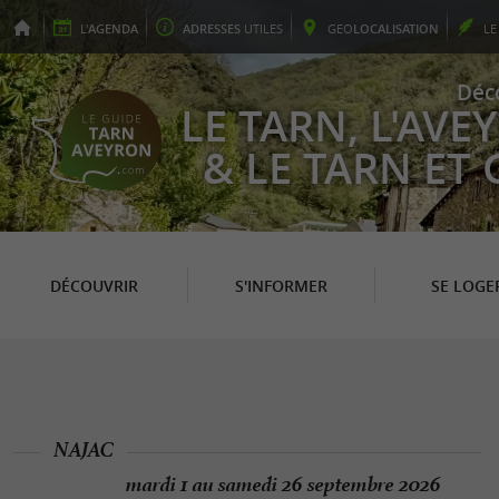
L'
AGENDA
ADRESSES
UTILES
GEO
LOCALISATION
L
Déc
LE TARN, L'AV
& LE TARN ET
DÉCOUVRIR
S'INFORMER
SE LOGE
NAJAC
mardi 1 au samedi 26 septembre 2026