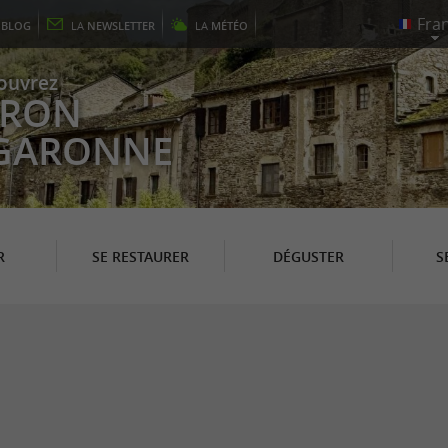
E
BLOG
LA
NEWSLETTER
LA
MÉTÉO
ouvrez
EYRON
 GARONNE
R
SE RESTAURER
DÉGUSTER
S