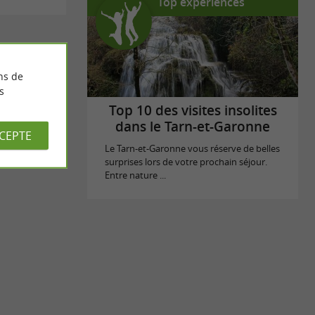
Top expériences
ns de
s
Top 10 des visites insolites
dans le Tarn-et-Garonne
CCEPTE
Le Tarn-et-Garonne vous réserve de belles
surprises lors de votre prochain séjour.
Entre nature ...