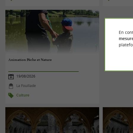
En cont
mesure
platef
Animation Pêche et Nature
19/08/2026
La Fouillade
Culture