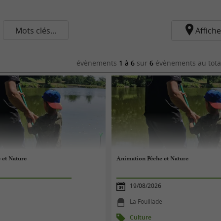
Mots clés...
Affiche
évènements
1 à 6
sur
6
évènements au tota
 et Nature
Animation Pêche et Nature
19/08/2026
e
La Fouillade
Culture