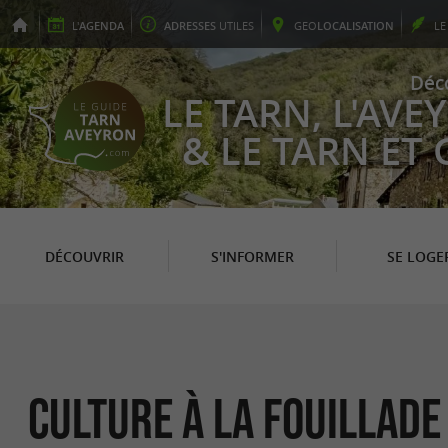
L'
AGENDA
ADRESSES
UTILES
GEO
LOCALISATION
L
Déc
LE TARN, L'AV
& LE TARN ET
DÉCOUVRIR
S'INFORMER
SE LOGE
Culture à La Fouillade