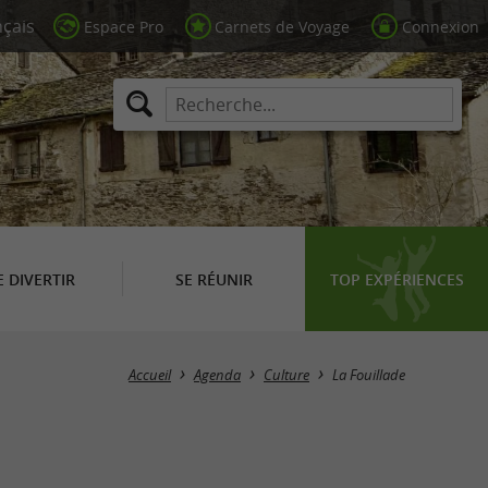
Espace Pro
Carnets de Voyage
Connexion
E DIVERTIR
SE RÉUNIR
TOP EXPÉRIENCES
Masquer la carte
Accueil
Agenda
Culture
La Fouillade