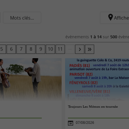
Mots clés...
Affiche
évènements
1 à 14
sur
500
évène
...
5
6
7
8
9
10
11
Toujours Les Mêmes en tournée
07/08/2026