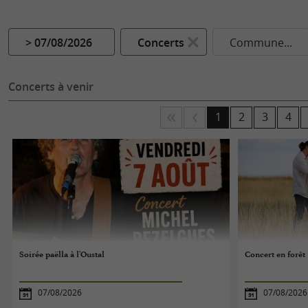
> 07/08/2026
Concerts
Commune...
Concerts à venir
1
2
3
4
Soirée paëlla à l'Oustal
Concert en forêt
07/08/2026
07/08/2026