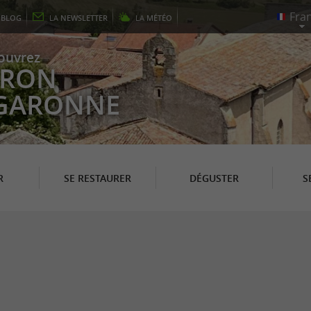
E
BLOG
LA
NEWSLETTER
LA
MÉTÉO
ouvrez
EYRON
 GARONNE
R
SE RESTAURER
DÉGUSTER
S