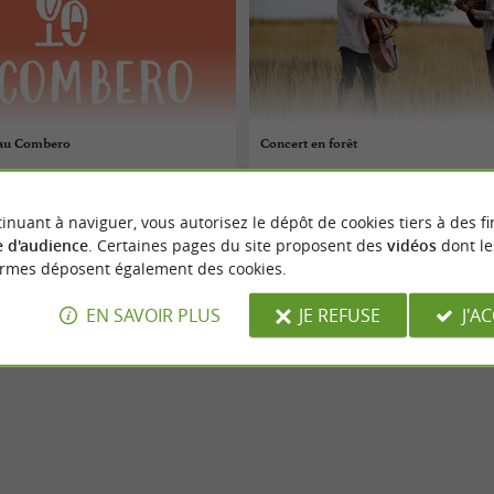
 au Combero
Concert en forêt
07/08/2026
inuant à naviguer, vous autorisez le dépôt de cookies tiers à des fi
re
Nant
 d'audience
. Certaines pages du site proposent des
vidéos
dont le
ormes déposent également des cookies.
Concerts
EN SAVOIR PLUS
JE REFUSE
J'A