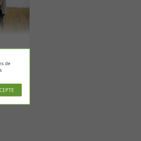
ns de
s
CCEPTE