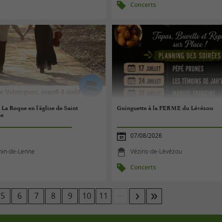
Concerts
 La Roque en l'église de Saint
Guinguette à la FERME du Lévézou
ne
07/08/2026
nin-de-Lenne
Vézins-de-Lévézou
Concerts
...
5
6
7
8
9
10
11