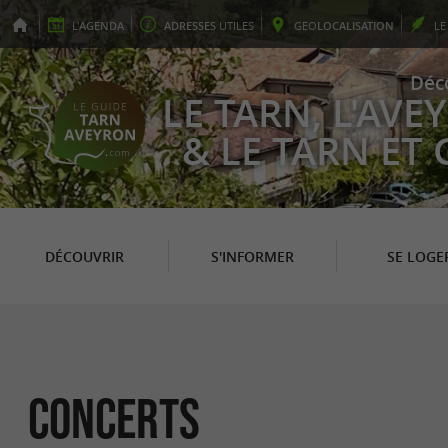
L'
AGENDA
ADRESSES
UTILES
GEO
LOCALISATION
L
Déc
LE TARN, L'AV
& LE TARN ET
DÉCOUVRIR
S'INFORMER
SE LOGE
Concerts