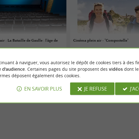
ir : La Bataille de Gaulle : l'âge de
Cinéma plein air - "Compostelle"
08/08/2026
inuant à naviguer, vous autorisez le dépôt de cookies tiers à des fi
ars
Villecomtal
 d'audience
. Certaines pages du site proposent des
vidéos
dont le
ormes déposent également des cookies.
Cinéma
EN SAVOIR PLUS
JE REFUSE
J'A