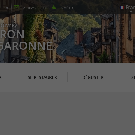
E
BLOG
LA
NEWSLETTER
LA
MÉTÉO
ouvrez
EYRON
 GARONNE
R
SE RESTAURER
DÉGUSTER
S