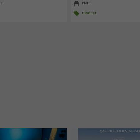
que
Nant
Cinéma