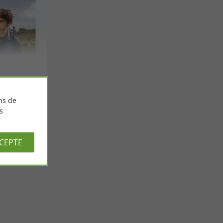
ns de
s
CCEPTE