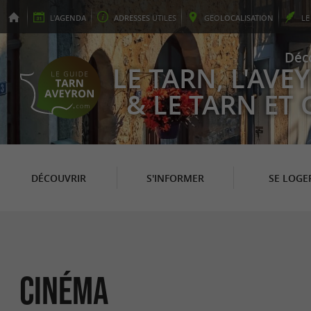
L'
AGENDA
ADRESSES
UTILES
GEO
LOCALISATION
L
Déc
LE TARN, L'AV
& LE TARN ET
DÉCOUVRIR
S'INFORMER
SE LOGE
Cinéma