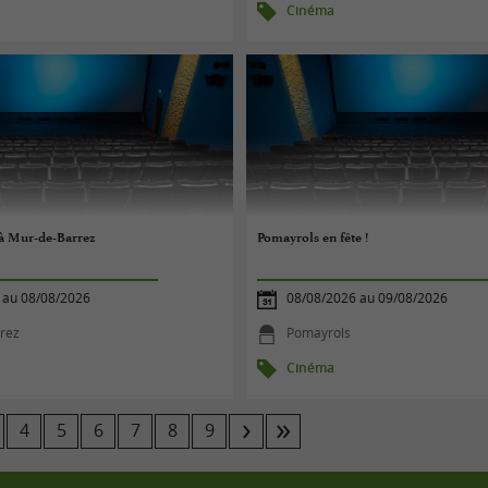
Cinéma
e à Mur-de-Barrez
Pomayrols en fête !
 au 08/08/2026
08/08/2026 au 09/08/2026
rez
Pomayrols
Cinéma
4
5
6
7
8
9