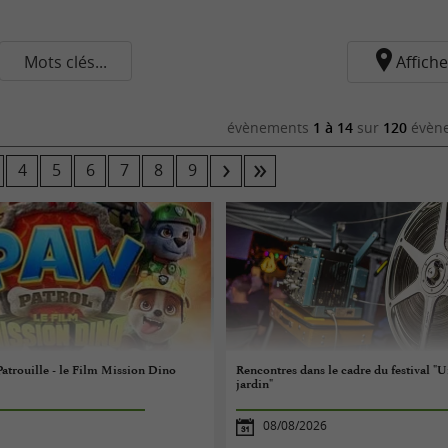
Mots clés...
Affiche
évènements
1 à 14
sur
120
évène
4
5
6
7
8
9
Patrouille - le Film Mission Dino
Rencontres dans le cadre du festival "U
jardin"
08/08/2026