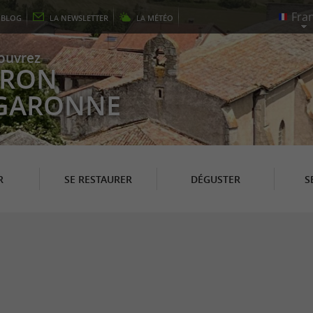
E
BLOG
LA
NEWSLETTER
LA
MÉTÉO
ouvrez
EYRON
 GARONNE
R
SE RESTAURER
DÉGUSTER
S