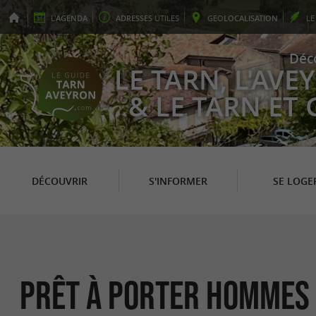
L'
AGENDA
ADRESSES
UTILES
GEO
LOCALISATION
L
Déc
LE TARN, L'AV
& LE TARN ET
DÉCOUVRIR
S'INFORMER
SE LOGE
Prêt à Porter Hommes