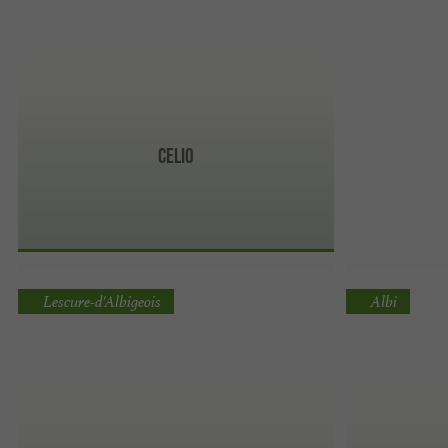
celio
Lescure-d'Albigeois
Albi