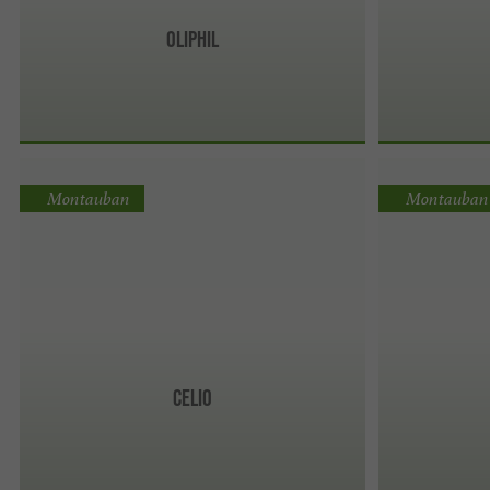
OLIPHIL
Montauban
Montauban
Celio