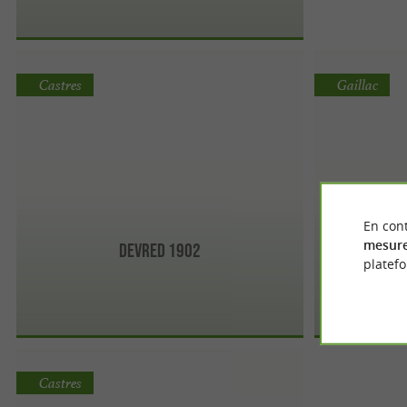
Castres
Gaillac
En cont
mesure
DEVRED 1902
platef
Castres