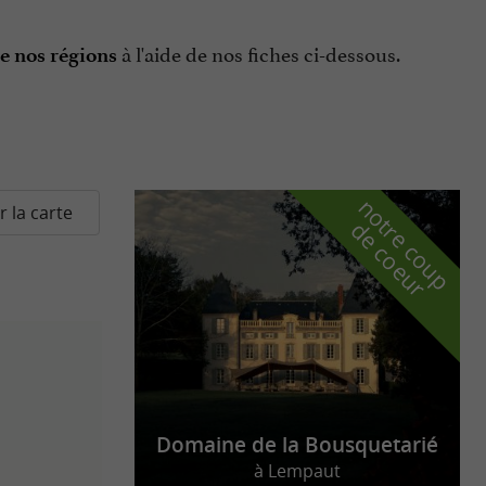
à l'aide de nos fiches ci-dessous.
e nos régions
n
o
t
e
c
o
u
p
e
c
o
e
u
r la carte
r
d
r
Domaine de la Bousquetarié
à Lempaut