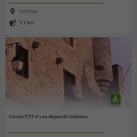
Golinhac
5,3 km
Circuit VTT n°5 au départ de Golinhac