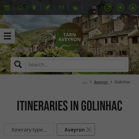
Aveyron
Golinhac
itineraries in Golinhac
Itinerary type...
Aveyron