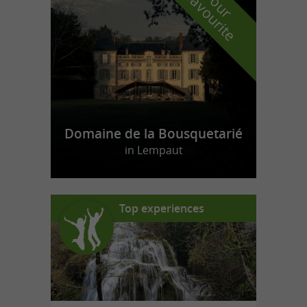
f
e
o
u
r
a
v
o
u
r
i
t
Domaine de la Bousquetarié
in Lempaut
Top experiences