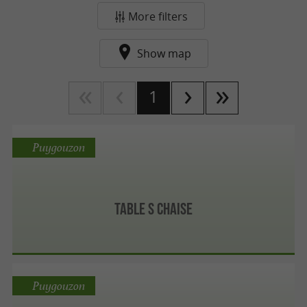
More filters
Show map
1
Puygouzon
Table S Chaise
Puygouzon