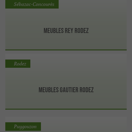
Sébazac-Concourès
Meubles Rey RODEZ
Rodez
Meubles Gautier Rodez
Puygouzon