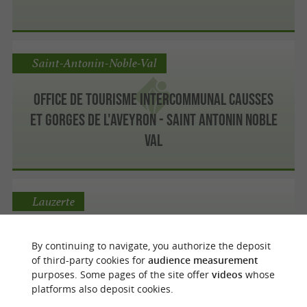
Saint-Antonin-Noble-Val
Office de Tourisme Intercommunal Causses
et Gorges de l'Aveyron - Saint Antonin Noble
Val
Lauzerte
By continuing to navigate, you authorize the deposit
Office de Tourisme de Lauzerte (Quercy Sud-
of third-party cookies for
audience measurement
purposes. Some pages of the site offer
videos
whose
Ouest)
platforms also deposit cookies.